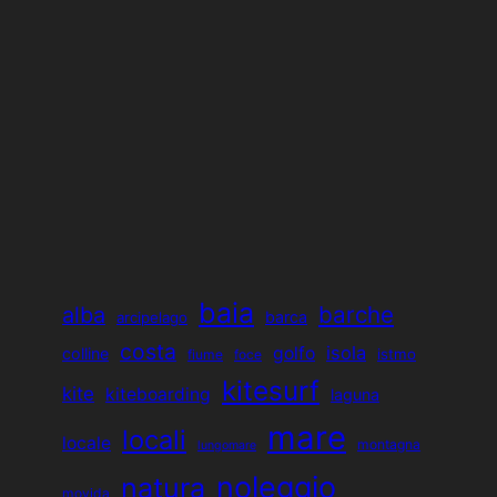
baia
barche
alba
barca
arcipelago
costa
isola
golfo
colline
istmo
fiume
foce
kitesurf
kite
kiteboarding
laguna
mare
locali
locale
montagna
lungomare
noleggio
natura
movida