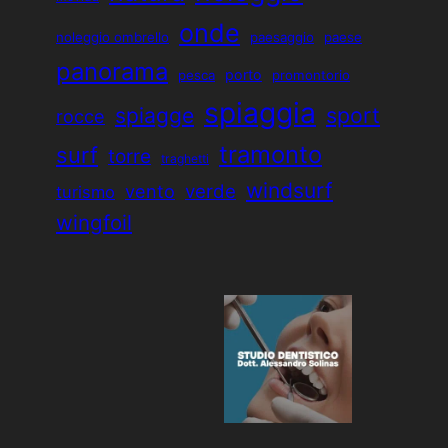
onde
noleggio ombrello
paesaggio
paese
panorama
porto
pesca
promontorio
spiaggia
sport
spiagge
rocce
tramonto
surf
torre
traghetti
windsurf
vento
verde
turismo
wingfoil