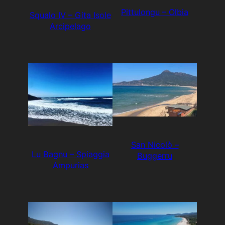
Pittulongu – Olbia
Squalo IV – Gita Isole
Arcipelago
San Nicolò –
Lu Bagnu – Spiaggia
Buggerru
Ampurias