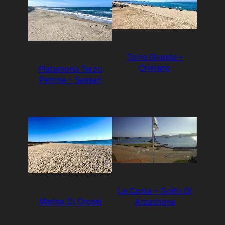
Torre Grande –
Oristano
Platamona Terzo
Pettine – Sassari
La Conia – Golfo Di
Marina Di Orosei
Arzachena