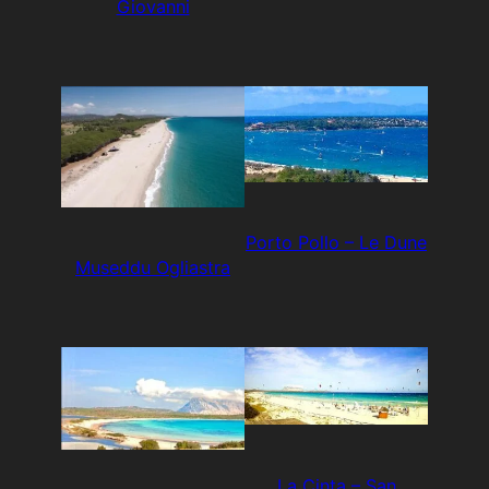
Giovanni
Porto Pollo – Le Dune
Museddu Ogliastra
La Cinta – San