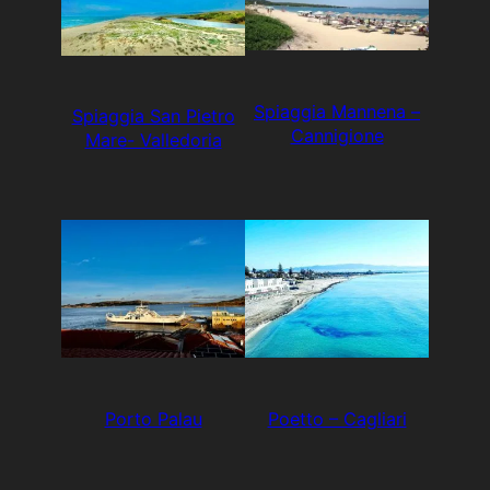
Spiaggia Mannena –
Spiaggia San Pietro
Cannigione
Mare- Valledoria
Porto Palau
Poetto – Cagliari