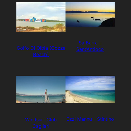
Sa Barra –
Golfo Di Olbia (Cozza
Sant’Antioco
Beach)
Ezzi Mannu – Stintino
Windsurf Club
Cagliari