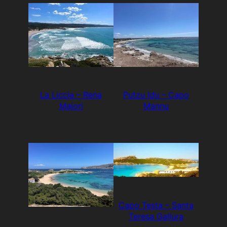
La Liccia – Rena
Putzu Idu – Capo
Majori
Mannu
Capo Testa – Santa
Teresa Gallura