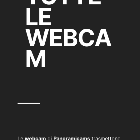
LE
WEBCA
M
—
Le
webcam
di
Panoramicams
trasmettono