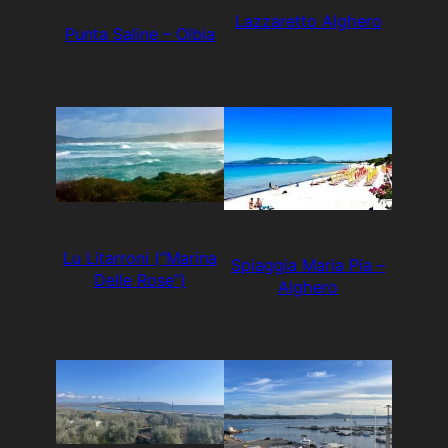
Lazzaretto Alghero
Punta Saline – Olbia
Lu Litarroni (“Marina
Spiaggia Maria Pia –
Delle Rose”)
Alghero