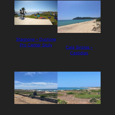
Stagnone – Duotone
Pro Center Sicily
Cala Sinzias –
Castidias