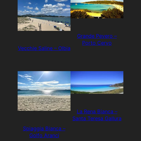
Grande Pevero –
Porto Cervo
Vecchie Saline – Olbia
La Rena Bianca –
Santa Teresa Gallura
Spiaggia Bianca –
Golfo Aranci