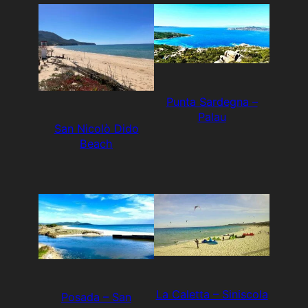
Punta Sardegna –
Palau
San Nicolò Dido
Beach
La Caletta – Siniscola
Posada – San