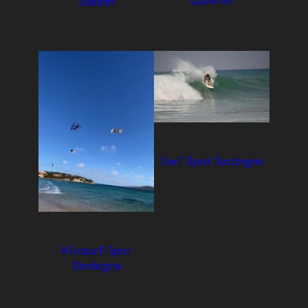
Qualifier
Sassari
Surf Spot Sardegna
Kitesurf Spot
Sardegna