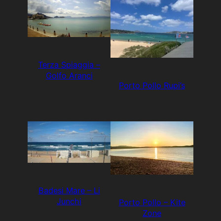
Terza Spiaggia –
Golfo Aranci
Porto Pollo Rupi’s
Badesi Mare – Li
Junchi
Porto Pollo – Kite
Zone