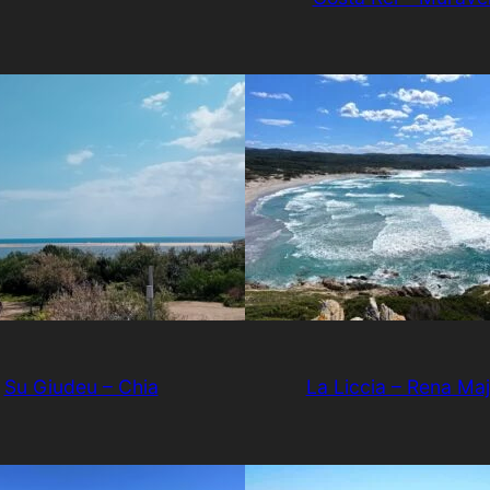
Su Giudeu – Chia
La Liccia – Rena Maj