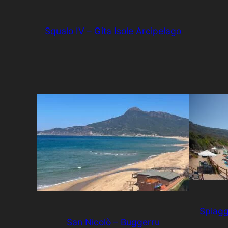
Squalo IV – Gita Isole Arcipelago
Spiagg
San Nicolò – Buggerru