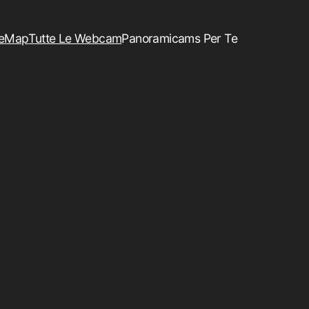
e
Map
Tutte Le Webcam
Panoramicams Per Te