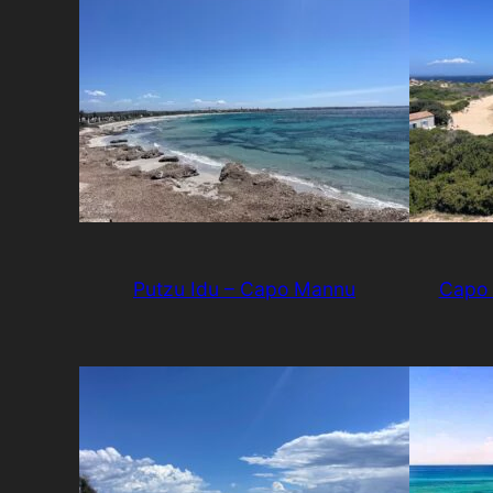
Putzu Idu – Capo Mannu
Capo 