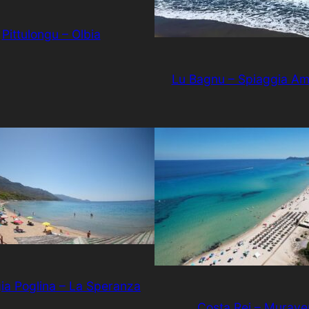
Pittulongu – Olbia
Lu Bagnu – Spiaggia Am
ia Poglina – La Speranza
Costa Rei – Murave