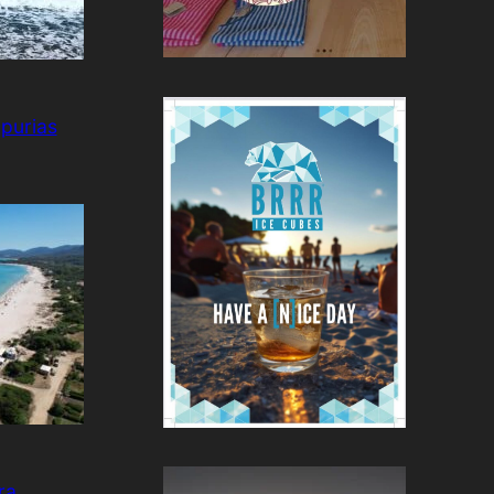
purias
ra