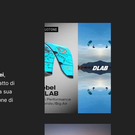
ei
,
atto di
la sua
one di