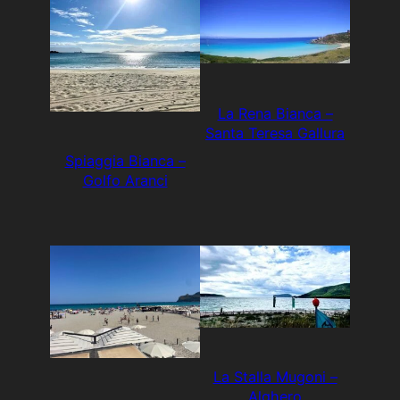
La Rena Bianca –
Santa Teresa Gallura
Spiaggia Bianca –
Golfo Aranci
La Stalla Mugoni –
Alghero