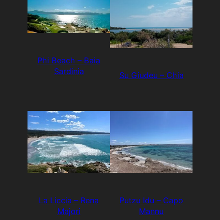
Phi Beach – Baia
Sardinia
Su Giudeu – Chia
La Liccia – Rena
Putzu Idu – Capo
Majori
Mannu