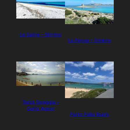
Le Saline – Stintino
La Pelosa – Stintino
Terza Spiaggia –
Golfo Aranci
Porto Pollo Rupi’s