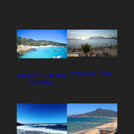
Pittulongu – Olbia
Squalo IV – Gita Isole
Arcipelago