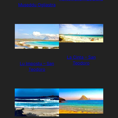
Museddu Ogliastra
La Cinta – San
Teodoro
Lu Impostu – San
Teodoro