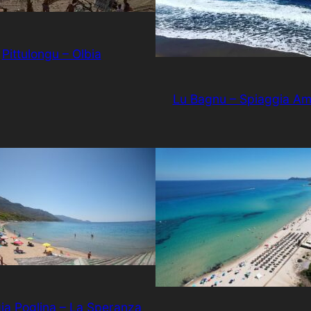
Pittulongu – Olbia
Lu Bagnu – Spiaggia Am
ia Poglina – La Speranza