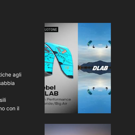
iche agli
 sabbia
ili
o con il