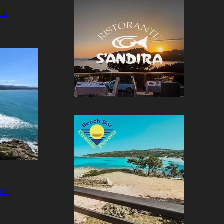
ra
ori