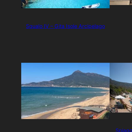
Squalo IV – Gita Isole Arcipelago
Spiagg