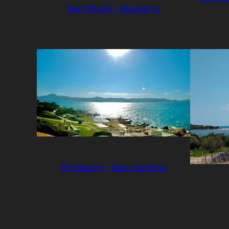
San Nicolò – Buggerru
Phi Beach – Baia Sardinia