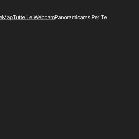
e
Map
Tutte Le Webcam
Panoramicams Per Te