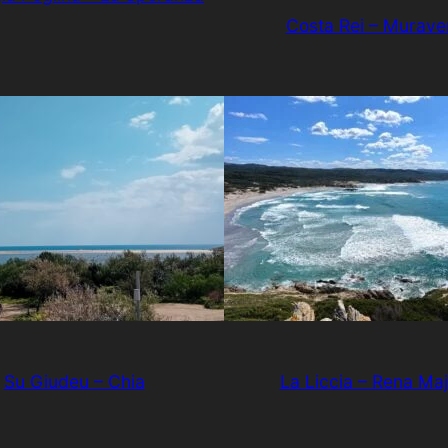
Costa Rei – Murave
Su Giudeu – Chia
La Liccia – Rena Maj