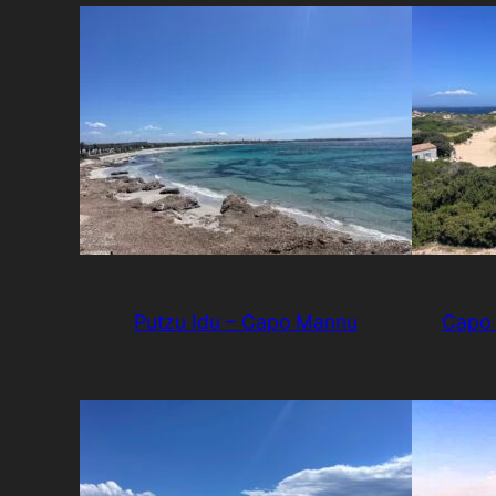
Putzu Idu – Capo Mannu
Capo 