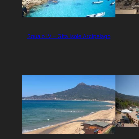
Squalo IV – Gita Isole Arcipelago