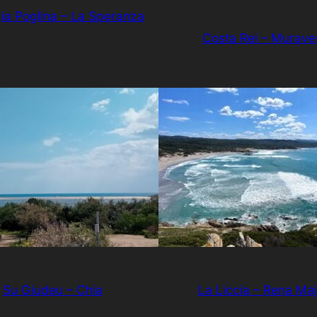
ia Poglina – La Speranza
Costa Rei – Murave
Su Giudeu – Chia
La Liccia – Rena Maj