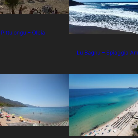
Pittulongu – Olbia
Lu Bagnu – Spiaggia Am