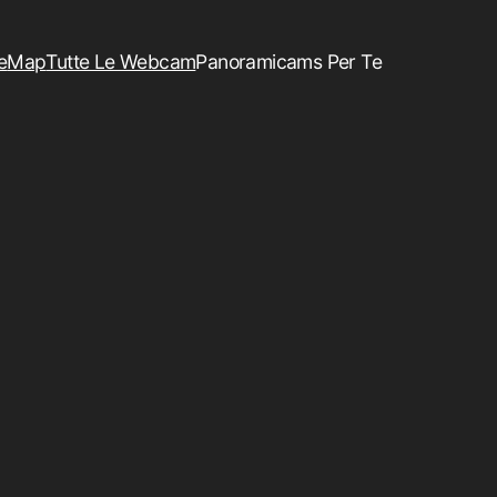
e
Map
Tutte Le Webcam
Panoramicams Per Te