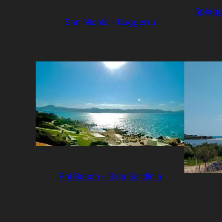
Spiagg
San Nicolò – Buggerru
Phi Beach – Baia Sardinia