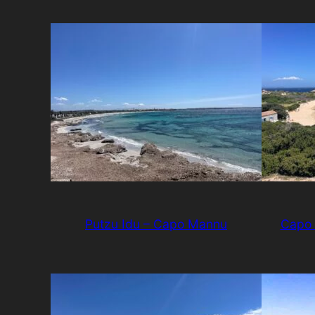
Putzu Idu – Capo Mannu
Capo 