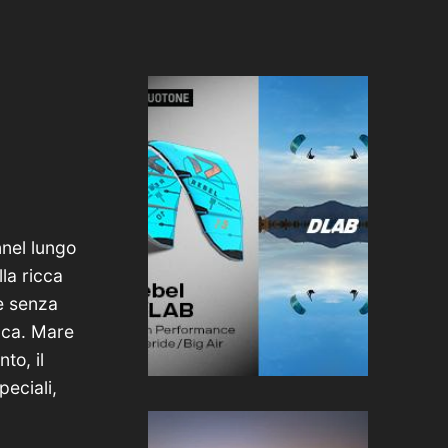
nnel lungo
la ricca
te senza
anca. Mare
to, il
peciali,