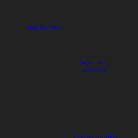
Lido Genova
Maragnani –
Valledoria
Porto Pollo – Istmo