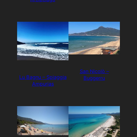
San Nicolò –
Lu Bagnu – Spiaggia
Buggerru
Ampurias