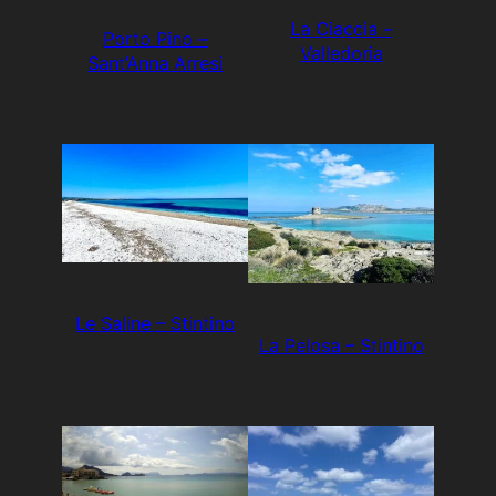
La Ciaccia –
Porto Pino –
Valledoria
Sant’Anna Arresi
Le Saline – Stintino
La Pelosa – Stintino