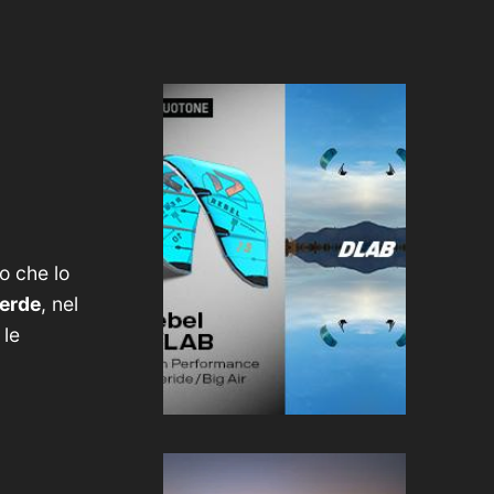
o che lo
Verde
, nel
 le