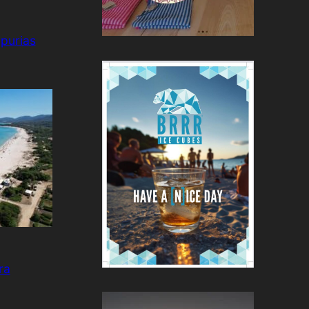
purias
ra