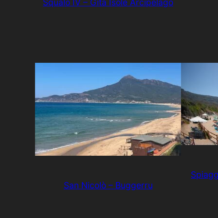
Squalo IV – Gita Isole Arcipelago
Spiagg
San Nicolò – Buggerru