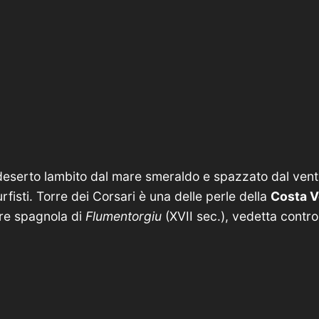
eserto lambito dal m​are smeraldo e spazzato dal vent
rfisti. Torre dei Corsari è una delle perle della
C​osta 
orre spagnola di
Flumentorgiu
(XVII sec.), vedetta contro