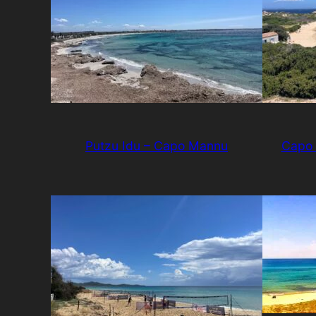
Putzu Idu – Capo Mannu
Capo 