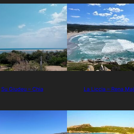
Su Giudeu – Chia
La Liccia – Rena Maj