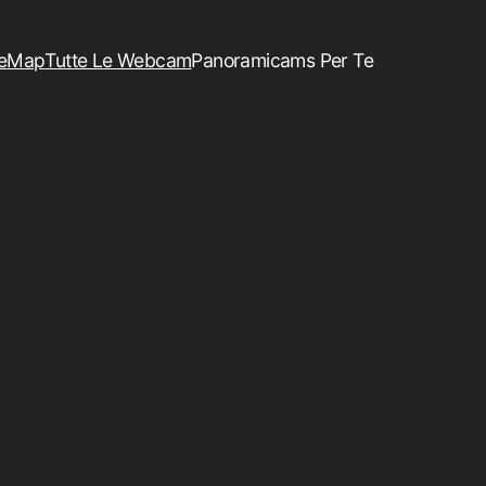
e
Map
Tutte Le Webcam
Panoramicams Per Te