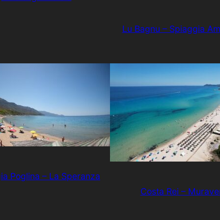
Lu Bagnu – Spiaggia Am
ia Poglina – La Speranza
Costa Rei – Murave