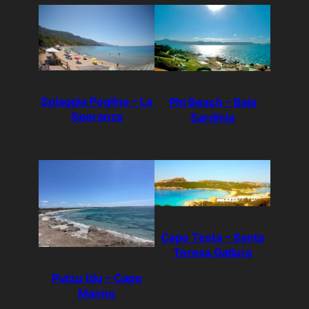
Spiaggia Poglina – La
Phi Beach – Baia
Speranza
Sardinia
Capo Testa – Santa
Teresa Gallura
Putzu Idu – Capo
Mannu