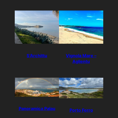
S’Archittu
Vignola Mare –
Aglientu
Panoramica Palau
Porto Ferro