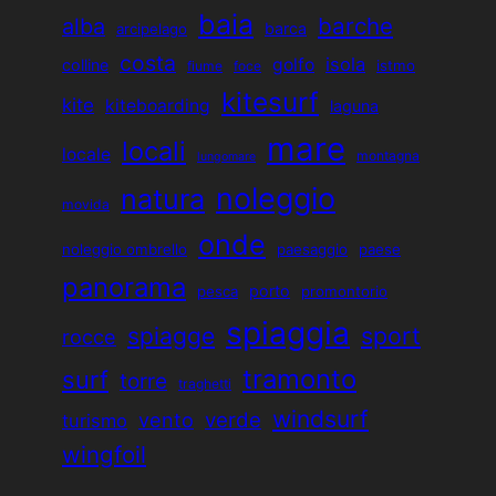
baia
barche
alba
barca
arcipelago
costa
isola
golfo
colline
istmo
fiume
foce
kitesurf
kite
kiteboarding
laguna
mare
locali
locale
montagna
lungomare
noleggio
natura
movida
onde
noleggio ombrello
paesaggio
paese
panorama
porto
pesca
promontorio
spiaggia
sport
spiagge
rocce
tramonto
surf
torre
traghetti
windsurf
vento
verde
turismo
wingfoil