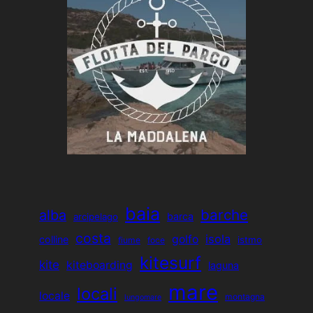
baia
barche
alba
barca
arcipelago
costa
isola
golfo
colline
istmo
fiume
foce
kitesurf
kite
kiteboarding
laguna
mare
locali
locale
montagna
lungomare