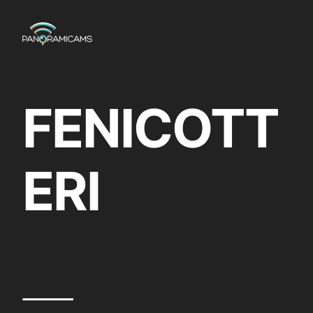
Vai
al
contenuto
FENICOTT
ERI
—