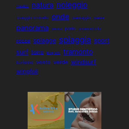
noleggio
natura
movida
onde
noleggio ombrello
paesaggio
paese
panorama
porto
pesca
promontorio
spiaggia
sport
spiagge
rocce
tramonto
surf
torre
traghetti
windsurf
vento
verde
turismo
wingfoil